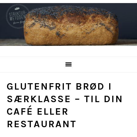
Gå
Skip
Gå
direkte
til
direkte
til
indhold
til
primær
footer
navigation
GLUTENFRIT BRØD I
SÆRKLASSE – TIL DIN
CAFÉ ELLER
RESTAURANT