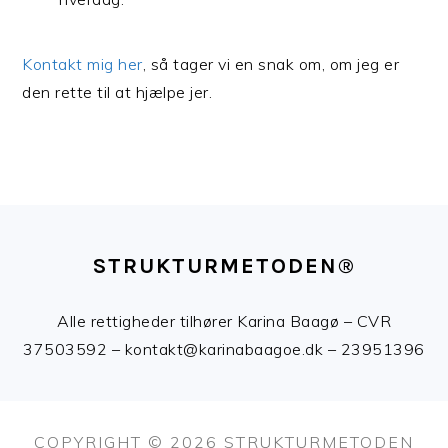
Kontakt m
ig
her
, så tager vi en snak om, om jeg er
den rette til at hjælpe jer.
FOOTER
STRUKTURMETODEN®
Alle rettigheder tilhører Karina Baagø – CVR
37503592 – kontakt@karinabaagoe.dk – 23951396
COPYRIGHT © 2026 STRUKTURMETODEN